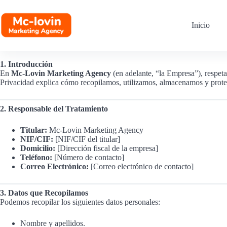
Saltar
al
contenido
Inicio
Política de privacidad
1. Introducción
En
Mc-Lovin Marketing Agency
(en adelante, “la Empresa”), respet
Privacidad explica cómo recopilamos, utilizamos, almacenamos y protegem
2. Responsable del Tratamiento
Titular:
Mc-Lovin Marketing Agency
NIF/CIF:
[NIF/CIF del titular]
Domicilio:
[Dirección fiscal de la empresa]
Teléfono:
[Número de contacto]
Correo Electrónico:
[Correo electrónico de contacto]
3. Datos que Recopilamos
Podemos recopilar los siguientes datos personales:
Nombre y apellidos.