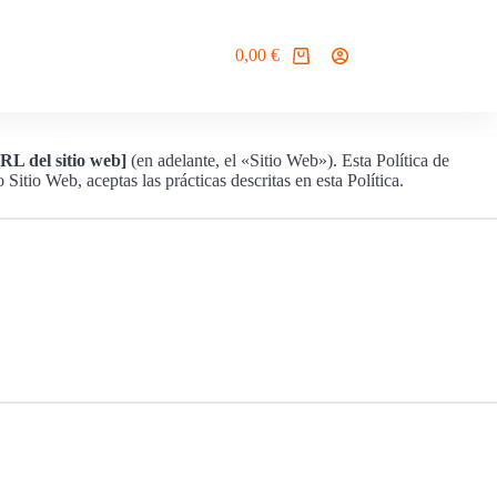
0,00
€
Carro
de
compra
RL del sitio web]
(en adelante, el «Sitio Web»). Esta Política de
tio Web, aceptas las prácticas descritas en esta Política.